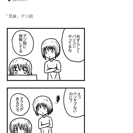
『兄妹』デジ絵