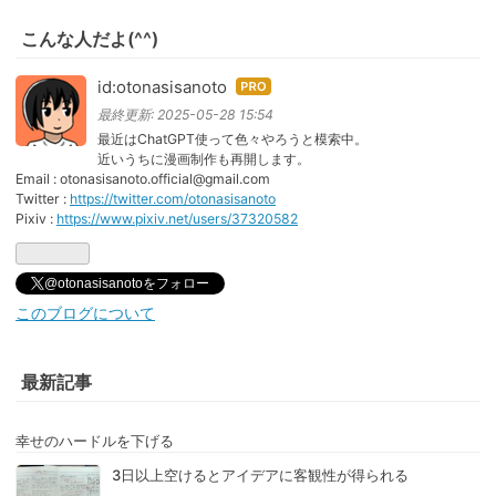
こんな人だよ(^^)
id:otonasisanoto
はて
なブ
最終更新:
2025-05-28 15:54
ログ
最近はChatGPT使って色々やろうと模索中。
近いうちに漫画制作も再開します。
Pro
Email : otonasisanoto.official@gmail.com
Twitter :
https://twitter.com/otonasisanoto
Pixiv :
https://www.pixiv.net/users/37320582
@otonasisanotoをフォロー
このブログについて
最新記事
幸せのハードルを下げる
3日以上空けるとアイデアに客観性が得られる